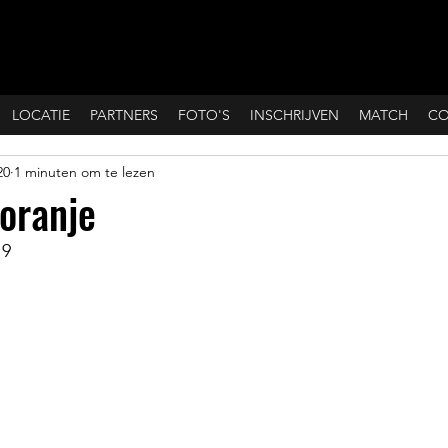
LOCATIE
PARTNERS
FOTO'S
INSCHRIJVEN
MATCH
CO
20
1 minuten om te lezen
oranje
19