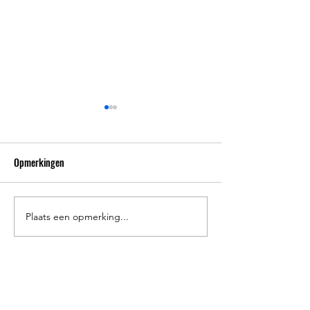
Opmerkingen
Inschrijven zomerkampen '25
Plaats een opmerking...
Inschrijven herfst 
tennis 24' - 25'