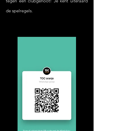
tegen een clubgenoot! Je kent uiteraard
de spelregels.