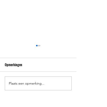
Opmerkingen
Inschrijven paask
Inschrijven zomerkampen '25
Plaats een opmerking...