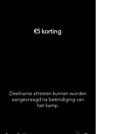
wekelijkse lente
zomerlessen 2026
€5 korting
voor het 2de en 3de
kind wanneer er uit
hetzelfde gezin
meerdere kinderen
worden ingeschreven
Deelname attesten kunnen worden
aangevraagd n
a beëindiging van
het kamp.