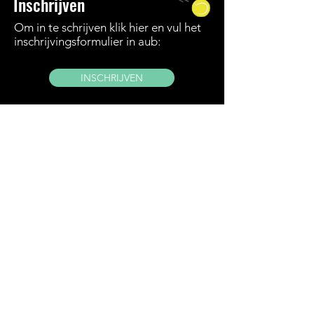
Inschrijven
Om in te schrijven klik hier en vul het
inschrijvingsformulier in aub:
INSCHRIJVEN
Na het invullen van dit
inschrijvingsformulier ontvangt u onze
goedkeuring per mail, samen met de
nodige betalingsinstructies. De
inschrijving is bevestigd zodra het
gevraagde voorschot is overgemaakt
binnen de gevraagde termijn.
Wij
behouden te
allen tijde het recht om
leerlingen te weigeren
w
anneer
kinderen niet bekwaam genoeg zijn.
E
en annulatie/ziekteregeling is
mogelijk maar niet verplicht. Deze