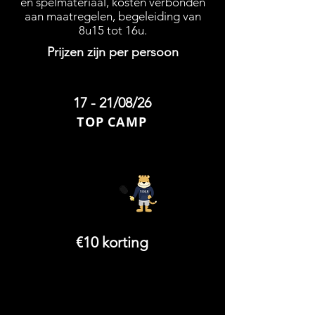
en spelmateriaal, kosten verbonden
aan maatregelen, begeleiding van
8u15 tot 16u.
Prijzen zijn per persoon
17 - 21/08/26
TOP
CAMP
€159
€10 korting
wanneer de
leerling ook
deelneemt aan de