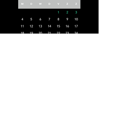
CONTACT
BE
0879.874.825
toctennis@icloud.com
0496 420 211